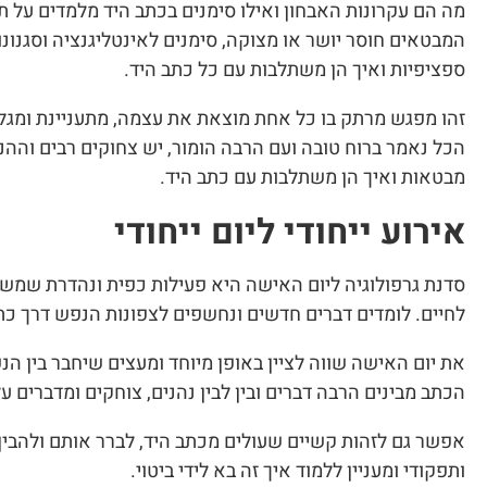
מה הם עקרונות האבחון ואילו סימנים בכתב היד מלמדים על ת
המבטאים חוסר יושר או מצוקה, סימנים לאינטליגנציה וסגנונ
ספציפיות ואיך הן משתלבות עם כל כתב היד.
זהו מפגש מרתק בו כל אחת מוצאת את עצמה, מתעניינת ומגלה
הכל נאמר ברוח טובה ועם הרבה הומור, יש צחוקים רבים וההנ
מבטאות ואיך הן משתלבות עם כתב היד.
אירוע ייחודי ליום ייחודי
סדנת גרפולוגיה ליום האישה היא פעילות כפית ונהדרת שמש
לחיים. לומדים דברים חדשים ונחשפים לצפונות הנפש דרך כתב 
את יום האישה שווה לציין באופן מיוחד ומעצים שיחבר בין הנ
הכתב מבינים הרבה דברים ובין לבין נהנים, צוחקים ומדברים על
אפשר גם לזהות קשיים שעולים מכתב היד, לברר אותם ולהבין
ותפקודי ומעניין ללמוד איך זה בא לידי ביטוי.