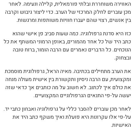
האווירה משוחררת ובלתי פורמאלית, קלילה ונעימה. לאחר
מכן עוברים לחלק המרכזי של הערב. כדי ליצור גיבוש וקרבה
בין אנשים, רצוי שהם יעברו חוויות משותפות ומרגשות.
כזו היא סדנת גרפולוגיה. כמה שעות סביב פן אישי שהוא
כתב היד של כל אחד מהמורים, באופן הרמוני המשתף את כל
הנוכחים. כל הדברים נאמרים עם הרבה הומור, ברוח טובה
ובצחוק.
את הערב מתחילים בכתיבה. מאיה הראל, גרפולוגית מוסמכת
ומקצועית, עם הרבה ניסיון ותקשורת בין אישית מעולה מנחה
את כולם איך לכתוב. לא חשוב על מה כותבים אך כדאי שזה
יעשה על-פי התנאים הגרפולוגיים המקצועיים.
לאחר מכן עוברים להסבר כללי על גרפולוגיה ואבחון כתבי יד.
על-פי אלו עקרונות היא פועלת ואיך משקף כתב היד את
האישיות.