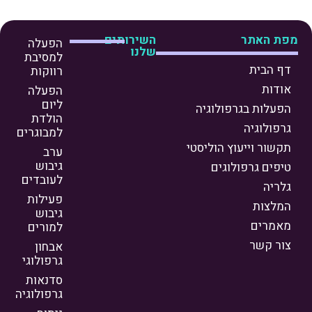
מפת האתר
השירותים
הפעלה
שלנו
למסיבת
דף הבית
רווקות
אודות
הפעלה
ליום
הפעלות בגרפולוגיה
הולדת
גרפולוגיה
למבוגרים
תקשור וייעוץ הוליסטי
ערב
גיבוש
טיפים גרפולוגים
לעובדים
גלריה
פעילות
המלצות
גיבוש
מאמרים
למורים
צור קשר
אבחון
גרפולוגי
סדנאות
גרפולוגיה