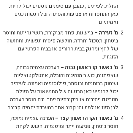
הזולת. לעיתים , כמובן עם סימנים נוספים יכול להיות
כאן התחסדות או צביעות והסתרה של רגשות כנים
ואמיתיים.
מ' זעירה –
ביישנות, פחד מביקורת, רגשי נחיתות וחוסר
ביטחון, תסכול וחרדה, חולשה פיסית ונפשית, ותחושה
של לחץ ומחנק בבית ההורים או בבית הפרטי עם
הזוגיות.
מ' כאשר קו ראשון גבוה –
הערכה עצמית גבוהה,
שאפתנות, כושר מנהיגות והובלה, אינטלקטואליות
ועיסוק ברוחניות ובנסתר, פילוסופיה ואמונה. לעיתים
יכול להופיע כאן הרגשה של התנשאות על הזולת
סנוביזם ויהירות או ביקורתיות ייתר. וגם חוסר הערכה
לבן הזוג או למישהו קרוב אחר במערכת יחסים קרובה.
מ' כאשר הקו הראשון קצר –
הערכה עצמית נמוכה,
חוסר ביטחון, פגיעות ייתר ומופנמות. חשש לקחת