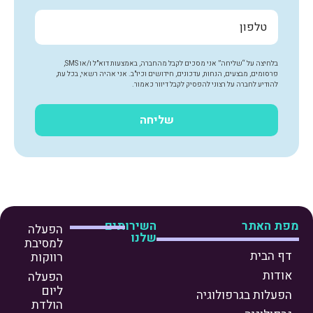
בלחיצה על “שליחה” אני מסכים לקבל מהחברה, באמצעות דוא"ל ו/או SMS,
פרסומים, מבצעים, הנחות, עדכונים, חידושים וכיו"ב. אני אהיה רשאי, בכל עת,
להודיע לחברה על רצוני להפסיק לקבל דיוור כאמור.
שליחה
מפת האתר
השירותים
הפעלה
שלנו
למסיבת
דף הבית
רווקות
אודות
הפעלה
ליום
הפעלות בגרפולוגיה
הולדת