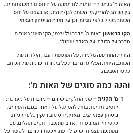
האות מ' בכתב היד נותנת לנו תמונה על היחסים המשפחתיים.
בין הכותב להוריו, בין הכותב לבן/ת הזוג, או בעצם על יחס
הכותב בכלל כלפי זוגיות. וכן על מידת הביטחון העצמי.
הקו הראשון
באות מ' מדבר על עצמי, הקו השני באות מ'
מדבר על הזולת, על האדם שמולי,
הזווית התחתונה מלמדת על השפעת העבר, הילדות של
הכותב, הזווית העליונה מדברת על ביקורת וערנות של הכותב
כלפי הסביבה.
והנה כמה סוגים של האות מ':
מ' תקנית –
שני החלקים שווים – מדברת על מערכות
יחסים תקינות בחיי, להסתכל על האחר בגובה העיניים.
ביטחון עצמי יציב ומאוזן. יחס טוב ותקין כלפי זוגיות,
כלפי חיי המשפחה , אדם שמכבד חוקים ונהלים, עם
משמעת עצמית ושיקול דעת, אכפתיות ורצון לקשר על