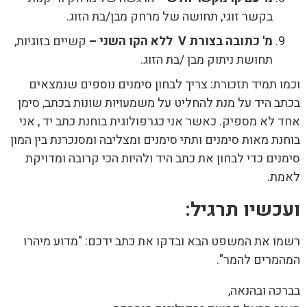
בקשר זוגי, תחושה של מרחק מבן/בת הזוג.
מ' כתובה בצורת V ללא הקו השני –
קשיים בזוגיות,
תחושת ניתוק מבן /בת הזוג.
וכמו תמיד תזכורת: צריך לבחון סימנים נוספים שנמצאים
בכתב היד על מנת להחליט על משמעויות שונות בכתב, סימן
אחד לא מספיק. כאשר אני כגרפולוגית בוחנת כתב יד , אני
בוחנת מאות סימנים ותתי סימנים ומצליבה ומסנכרנת בין המון
סימנים כדי לבחון את כתב היד ולהיות הכי קרובה ומדויקת
לאמת.
ועכשיו תרגיל:
רשמו את המשפט הבא ובדקו את כתב ידכם: "מדוע מיהרו
המהמרים להמר".
בברכה ובהנאה,