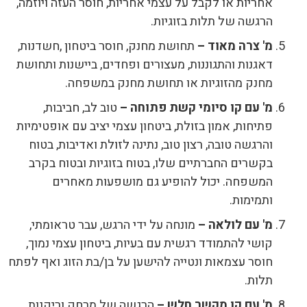
אחריות או לקבל על עצמי אחריות, חוסר העזה ויוזמה,
הרגשה של תלות בזוגיות.
מ' צרה מאוד –
תחושת מחנק, חוסר ביטחון ,חשדנות,
דאגנות והתגוננות, מעצורים ופחדים, ביישנות ותחושת
מחנק מהזוגיות או תחושת מחנק במשפחה.
מ' עם קו סיומי קשת פתוחה –
טוב לב, חביבות,
פתיחות, אמון בזולת, ביטחון עצמי יציב עם אופטימיות
והרגשה טובה, רצון טוב, נתינה לזולת ואדיבות, בטוח
בקשרים החברתיים שלו, בטוח בזוגיות ובטוח בקרב
המשפחה. יכול להופיע גם מושפעות מאחרים
ותמימות.
מ' עם לולאה –
מונחה על ידי הרגש, עבר טראומתי,
קושי להתמודד רגשית עם בעיות, ביטחון עצמי נמוך,
חוסר עצמאות ונטייה להישען על בן/בת הזוג ואף לפתח
תלות.
מ' עם קו מקשר חלש –
הרגשה של מרחק וריקנות