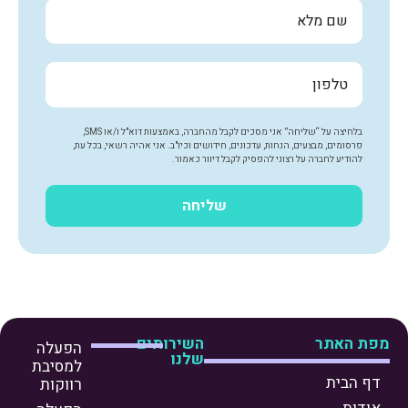
בלחיצה על “שליחה” אני מסכים לקבל מהחברה, באמצעות דוא"ל ו/או SMS,
פרסומים, מבצעים, הנחות, עדכונים, חידושים וכיו"ב. אני אהיה רשאי, בכל עת,
להודיע לחברה על רצוני להפסיק לקבל דיוור כאמור.
שליחה
מפת האתר
השירותים
הפעלה
שלנו
למסיבת
דף הבית
רווקות