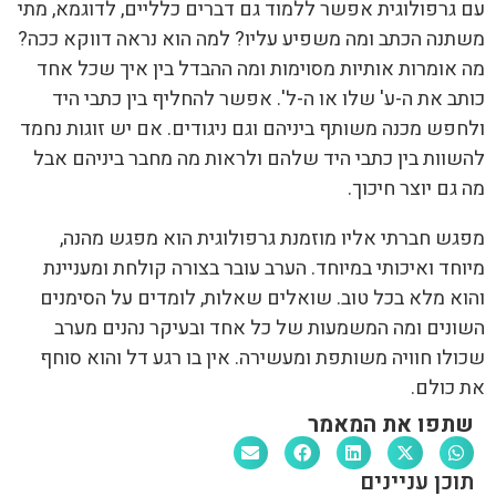
עם גרפולוגית אפשר ללמוד גם דברים כלליים, לדוגמא, מתי
משתנה הכתב ומה משפיע עליו? למה הוא נראה דווקא ככה?
מה אומרות אותיות מסוימות ומה ההבדל בין איך שכל אחד
כותב את ה-ע' שלו או ה-ל'. אפשר להחליף בין כתבי היד
ולחפש מכנה משותף ביניהם וגם ניגודים. אם יש זוגות נחמד
להשוות בין כתבי היד שלהם ולראות מה מחבר ביניהם אבל
מה גם יוצר חיכוך.
מפגש חברתי אליו מוזמנת גרפולוגית הוא מפגש מהנה,
מיוחד ואיכותי במיוחד. הערב עובר בצורה קולחת ומעניינת
והוא מלא בכל טוב. שואלים שאלות, לומדים על הסימנים
השונים ומה המשמעות של כל אחד ובעיקר נהנים מערב
שכולו חוויה משותפת ומעשירה. אין בו רגע דל והוא סוחף
את כולם.
שתפו את המאמר
תוכן עניינים