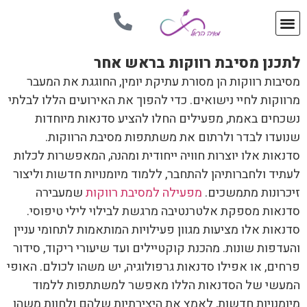
לתכנן מסיבת רווקות בראש אחר
מסיבות רווקות הן מסורת עתיקת יומין, החוגגת את המעבר
מרווקות לחיי נישואים. כדי להפוך את האירועים הללו לבלתי
נשכחים באמת, מפעילים החלו להציע סדנאות מיוחדות
שנועדו לבדר ולרתום את משתתפות מסיבת הרווקות.
סדנאות אלו יוצרות חוויה ייחודית ומהנה, המאפשרות לכלות
לעתיד ולחברותיהן להתחבר, ללמוד מיומנויות חדשות וליצור
זיכרונות מתמשכים.
מפעילה למסיבת רווקות
שמעבירה
סדנאות מספקת אלטרנטיבה מרגשת לבילוי לילי טיפוסי.
סדנאות אלו מציעות מגוון פעילויות המותאמות לתחומי עניין
והעדפות שונות. מהכנת קוקטיילים ועד שיעורי ריקוד, סידור
פרחים, או אפילו סדנאות גרפולוגיה, יש משהו לכולם. האופי
המעשי של הסדנאות הללו מאפשר למשתתפות ללמוד
מיומנויות חדשות, לאמץ את היצירתיות שלהם ולחוות משהו