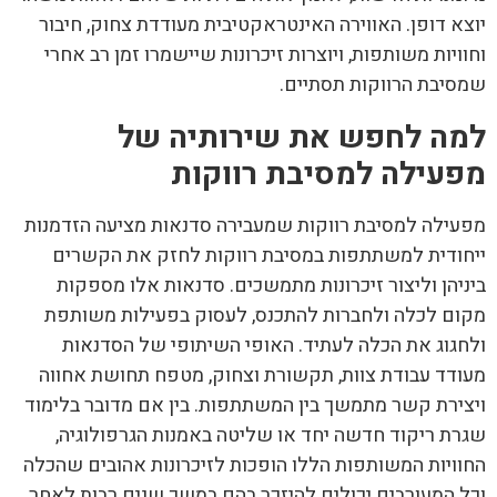
יוצא דופן. האווירה האינטראקטיבית מעודדת צחוק, חיבור
וחוויות משותפות, ויוצרות זיכרונות שיישמרו זמן רב אחרי
שמסיבת הרווקות תסתיים.
למה לחפש את שירותיה של
מפעילה למסיבת רווקות
מפעילה למסיבת רווקות שמעבירה סדנאות מציעה הזדמנות
ייחודית למשתתפות במסיבת רווקות לחזק את הקשרים
ביניהן וליצור זיכרונות מתמשכים. סדנאות אלו מספקות
מקום לכלה ולחברות להתכנס, לעסוק בפעילות משותפת
ולחגוג את הכלה לעתיד. האופי השיתופי של הסדנאות
מעודד עבודת צוות, תקשורת וצחוק, מטפח תחושת אחווה
ויצירת קשר מתמשך בין המשתתפות. בין אם מדובר בלימוד
שגרת ריקוד חדשה יחד או שליטה באמנות הגרפולוגיה,
החוויות המשותפות הללו הופכות לזיכרונות אהובים שהכלה
וכל המעורבים יכולים להיזכר בהם במשך שנים רבות לאחר