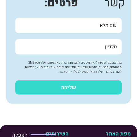
קשר
פרטים:
בלחיצה על “שליחה” אני מסכים לקבל מהחברה, באמצעות דוא"ל ו/או SMS,
פרסומים, מבצעים, הנחות, עדכונים, חידושים וכיו"ב. אני אהיה רשאי, בכל עת,
להודיע לחברה על רצוני להפסיק לקבל דיוור כאמור.
שליחה
מפת האתר
השירותים
הפעלה