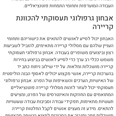
העבודה המועדפות ותחומי התמחות פוטנציאליים.
אבחון גרפולוגי תעסוקתי להכוונת
קריירה
האבחון יכול לסייע לאנשים להתאים את כישוריהם ותחומי
העניין שלהם עם מסלולי קריירה מתאימים, להוביל לשביעות
רצון וביצועים משופרים בעבודה. אבחון גרפולוגי תעסוקתי
משמש ככלי רב ערך כדי לסייע לאנשים בביצוע בחירות
קריירה מושכלות ומלאות. על ידי שילוב ניתוח כתב יד
בהערכות קריירה, אנשי מקצוע יכולים לאסוף הבנה הוליסטית
של האישיות, הערכים והשאיפות של הפרט. אבחון גרפולוגי
תעסוקתי יכול לעזור לזהות מסלולי קריירה פוטנציאליים
המתואמים עם החוזקות והאינטרסים של הפרט, ומציעים
תעשיות מתאימות, תפקידי עבודה וסביבות עבודה שעשויות
להתאים. מידע זה מעצים אנשים לקבל החלטות קריירה
מושכלות יותר ומגביר את הסבירות למצוא הגשמה מקצועית.