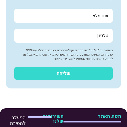
בלחיצה על “שליחה” אני מסכים לקבל מהחברה, באמצעות דוא"ל ו/או SMS,
פרסומים, מבצעים, הנחות, עדכונים, חידושים וכיו"ב. אני אהיה רשאי, בכל עת,
להודיע לחברה על רצוני להפסיק לקבל דיוור כאמור.
שליחה
מפת האתר
השירותים
הפעלה
שלנו
למסיבת