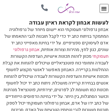
לעשות אבחון לקראת ראיון עבודה
אבחון גרפולוגי תעסוקתי הוא יישום מיוחד של גרפולוגיה
המתמקד בניתוח כתב יד כדי לקבל תובנות לגבי התאמתו של
אדם לעיסוקים ספציפיים. על ידי בחינת מאפייני כתב יד
שונים, כגון לחץ, מהירות וצורות אותיות,
אבחון גרפולוגי
תעסוקתי
מכוון לזהות תכונות אישיות, העדפות הקשורות
לעבודה ותחומי כוח פוטנציאליים שיכולים להנחות את קבלת
ההחלטות בקריירה. האבחון מאפשר לאנשי מקצוע לחשוף
תכונות אישיות והעדפות הקשורות לעבודה שיכולים להנחות
אנשים בבחירת קריירה מושכלת. ניתוח כתב יד יכול לחשוף
תכונות כמו תשומת לב לפרטים, יצירתיות, פוטנציאל מנהיגות
וכושר הסתגלות, בין היתר. על ידי בחינת הדפוסים הייחודיים
של כתב ידו של אדם, אבחון גרפולוגי תעסוקתי יכול לספק
תובנות חשובות לגבי נטיותיו הטבעיות של האדם, סביבות