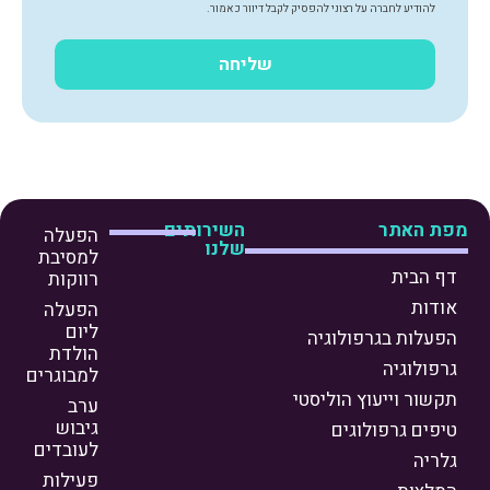
להודיע לחברה על רצוני להפסיק לקבל דיוור כאמור.
שליחה
מפת האתר
השירותים
הפעלה
שלנו
למסיבת
דף הבית
רווקות
אודות
הפעלה
ליום
הפעלות בגרפולוגיה
הולדת
גרפולוגיה
למבוגרים
תקשור וייעוץ הוליסטי
ערב
גיבוש
טיפים גרפולוגים
לעובדים
גלריה
פעילות