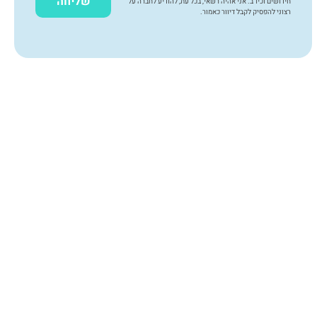
שליחה
חידושים וכיו"ב. אני אהיה רשאי, בכל עת, להודיע לחברה על
רצוני להפסיק לקבל דיוור כאמור.