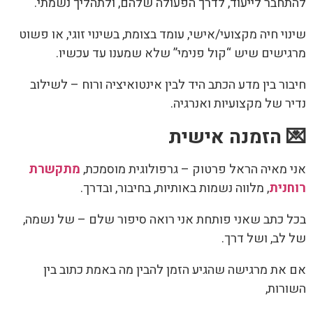
חבר לייעוד, לדרך הפעולה שלהם, ולתהליך נשמתי.
וי חיה מקצועי/אישי, עומד בצומת, בשינוי זוגי, או פשוט
ישים שיש “קול פנימי” שלא שמענו עד עכשיו.
ור בין מדע הכתב היד לבין אינטואיציה ורוח – לשילוב
ר של מקצועיות ואנרגיה.
 הזמנה אישית
 מאיה הראל פרטוק – גרפולוגית מוסמכת,
מתקשרת
נית
, מלווה נשמות באותיות, בחיבור, ובדרך.
 כתב שאני פותחת אני רואה סיפור שלם – של נשמה,
לב, ושל דרך.
את מרגישה שהגיע הזמן להבין מה באמת כתוב בין
רות,