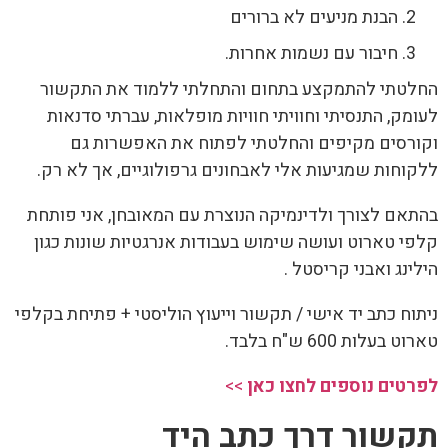
הבנת מניעים לא ברורים
חיבור עם נשמות אחרות.
טתי להתמקצע בתחום והתחלתי ללמוד את התקשור
מק, התנסיתי וחוויתי חוויות מופלאות, עברתי סדנאות
רסים מקיפים והחלטתי לפתוח את האפשרות גם
וחות שמגיעות אלי לאבחונים גרפולוגיים, אך לא רק.
אם לצורך ולדינמיקה הנוצרת עם המאובחן, אני פותחת
י טארוט ועושה שימוש בעבודות אנרגטיות שונות כגון
ינג ואבני קריסטל .
וח כתב יד אישי / תקשור וייעוץ הוליסטי + פתיחת בקלפי
 בעלות 600 ש"ח בלבד.
טים נוספים לחצו כאן
>>
שור דרך כתב היד