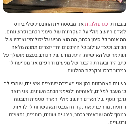
ודתי
כגרפולוגית
אני מבססת את התובנות שלי ביחס
ם היושב מולי על העקרונות של סימני הכתב ופרשנותם.
אומר כל סימן בכתב, מה הוא מביע על יכולותיו וצרכיו של
תב וכיצד שילוב כל ההיבטים יחד יוצרים תמונה מלאה
מה של האישיות. התת מודע של הכותב בעצם מושלך על
 היד ובעזרת ההבנה של מניעים ודחפים אני מסייעת לו
תוב דרכו ובקבלת החלטות.
ים האחרונות בהן אני מעבירה ייעוציים אישיים, שמתי לב
מעבר למלים, לאותיות ולסימני הכתב השונים, אני רואה
ך נוסף של האדם היושב מולי. הארה פנימית ותובנות
ניות מרחיבות את נקודת המבט ומאפשרות לי לראות,
סף למה שראיתי בכתב, היבטים שונים, רוחניים, נפשיים
שיים.