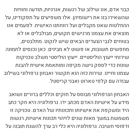
י אדם, אנו שילוב של רגשות, אנרגיות, תודעה וחוויות
אירו בנו את רישומיהן. אלו משפיעים על תפקודינו, על
לטות שאנו מקבלים ועל רווחתנו האישית. לפעמים אנו
אים את עצמנו מרגישים תקועים, מבולבלים או לא
חים לגבי הצעדים הבאים שיש לנקוט. מתלבטים,
שים תשובות, או פשוט לא מבינים. כאן נכנסים לתמונה
ותי ייעוץ הוליסטיים. ייעוץ הוליסטי משלב טכניקות
ות כדי לספק גישה מקיפה ומותאמת אישית להבנת
נו וחיינו. שירות כזה הוא תקשור ואבחון גרפולוגי בשילוב
דה עם קלפי טארוט ואבני קריסטל.
חון הגרפולוגי מבוסס על חוקים וכללים ברורים ושואב
ע על אישיות האדם מכתב ידו. גרפולוגיה היא חקר כתב
 ומשקפת את אישיותו ותכונותיו של האדם. טכניקה זו
שת במשך מאות שנים לזיהוי תכונות אישיות, רגשות
וסי חשיבה. גרפולוגיה היא כלי רב ערך להשגת תובנה על