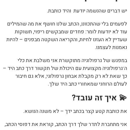
דברים שהנשמה יודעת והיד כותבת.
מים בלי שהתכוונו, הכתב שלנו חושף את מה שהמילים
 לא יודעות לומר: פחדים שמבקשים ריפוי, תשוקות
יין לא העזנו לחיות, והקריאה השקטה מבפנים – להיות
נות לעצמנו.
גש של גרפולוגיה מתוקשרת אני משלבת את כלי
רפולוגיה מקצועית עם היכולת של תקשור דרך כתב היד –
שאת לא רק מקבלת אבחון גרפולוגי, אלא גם חיבור
לם הרוחני שמאחורי כתב היד שלך.
 איך זה עובד?
כותבת קטע קצר בכתב ידך – לא משנה הנושא.
 מתחברת לתדר שלך דרך הכתב, קוראת את דפוסי הכתב,