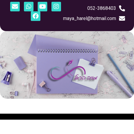
052-3868403
maya_harel@hotmail.com