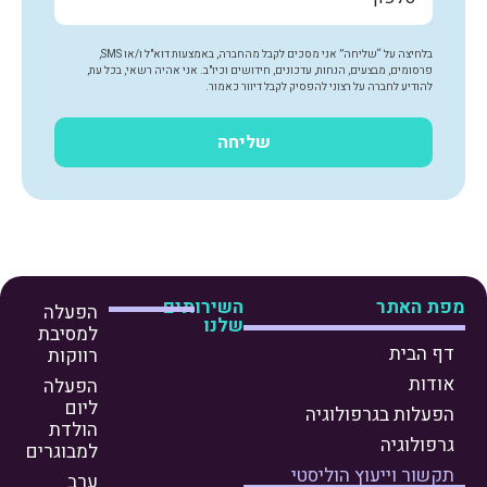
בלחיצה על “שליחה” אני מסכים לקבל מהחברה, באמצעות דוא"ל ו/או SMS,
פרסומים, מבצעים, הנחות, עדכונים, חידושים וכיו"ב. אני אהיה רשאי, בכל עת,
להודיע לחברה על רצוני להפסיק לקבל דיוור כאמור.
שליחה
פת האתר
השירותים
הפעלה
שלנו
למסיבת
דף הבית
רווקות
אודות
הפעלה
ליום
הפעלות בגרפולוגיה
הולדת
גרפולוגיה
למבוגרים
תקשור וייעוץ הוליסטי
ערב