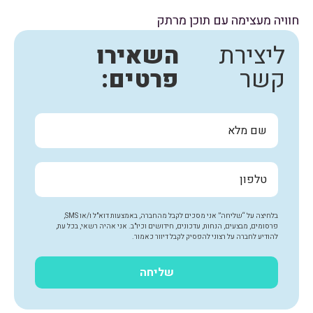
חוויה מעצימה עם תוכן מרתק
ליצירת
השאירו
קשר
פרטים:
בלחיצה על “שליחה” אני מסכים לקבל מהחברה, באמצעות דוא"ל ו/או SMS,
פרסומים, מבצעים, הנחות, עדכונים, חידושים וכיו"ב. אני אהיה רשאי, בכל עת,
להודיע לחברה על רצוני להפסיק לקבל דיוור כאמור.
שליחה